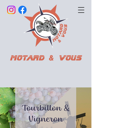
All-in
All-fun