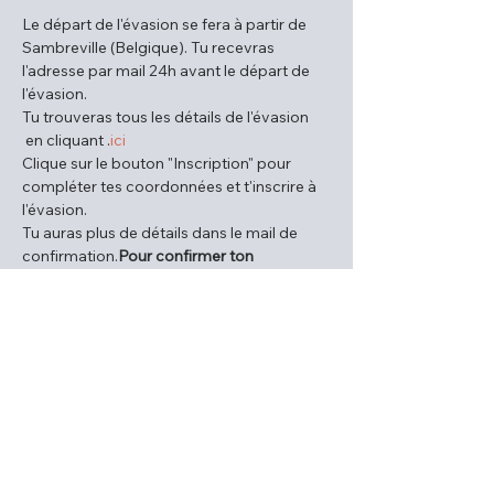
Le départ de l'évasion se fera à partir de 
Sambreville (Belgique). Tu recevras 
l'adresse par mail 24h avant le départ de 
l'évasion.
Tu trouveras tous les détails de l'évasion 
 en cliquant 
.
ici
Clique sur le bouton "Inscription" pour 
compléter tes coordonnées et t'inscrire à 
l'évasion.
Tu auras plus de détails dans le mail de 
confirmation.
Pour confirmer ton 
inscription, un acompte sera à payer. 
Partage cet événement
Découvre une aventure qui va au-delà des